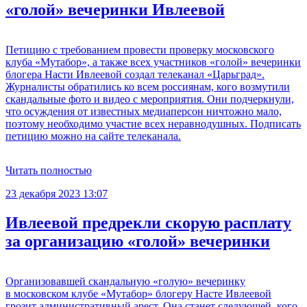
«голой» вечеринки Ивлеевой
Петицию с требованием провести проверку московского
клуба «Мутабор», а также всех участников «голой» вечеринки
блогера Насти Ивлеевой создал телеканал «Царьград».
Журналисты обратились ко всем россиянам, кого возмутили
скандальные фото и видео с мероприятия. Они подчеркнули,
что осуждения от известных медиаперсон ничтожно мало,
поэтому необходимо участие всех неравнодушных. Подписать
петицию можно на сайте телеканала.
Читать полностью
23 декабря 2023 13:07
Ивлеевой предрекли скорую расплату
за организацию «голой» вечеринки
Организовавшей скандальную «голую» вечеринку
в московском клубе «Мутабор» блогеру Насте Ивлеевой
грозит административный арест. Она станет следующей, кого