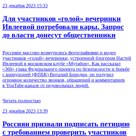
23 декабря 2023 15:33
Для участников «голой» вечеринки
Ивлеевой потребовали кары. Запрос
до власти донесут общественники
Россияне массово возмутились фотографиями и видео
участников «голой» вечеринки, устроенной блогером Настей
Ивлеевой в московском клубе «Мутабор». Как рассказал
«360» глава Федерального проекта по безопасности и борьбе
с коррупцией (ФПБК) Виталий Бородин, он получил
огромное количество звонков, обращений и комментариев
в YouTube-канале от недовольных людей.
Читать полностью
23 декабря 2023 13:39
Россиян призвали подписать петицию
с требованием проверить участников