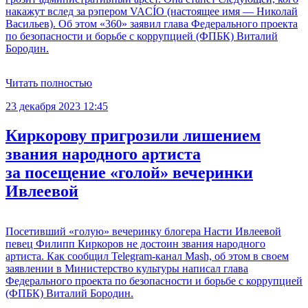
накажут вслед за рэпером VACÍO (настоящее имя — Николай
Васильев). Об этом «360» заявил глава Федерального проекта
по безопасности и борьбе с коррупцией (ФПБК) Виталий
Бородин.
Читать полностью
23 декабря 2023 12:45
Киркорову пригрозили лишением
звания народного артиста
за посещение «голой» вечеринки
Ивлеевой
Посетивший «голую» вечеринку блогера Насти Ивлеевой
певец Филипп Киркоров не достоин звания народного
артиста. Как сообщил Telegram-канал Mash, об этом в своем
заявлении в Министерство культуры написал глава
Федерального проекта по безопасности и борьбе с коррупцией
(ФПБК) Виталий Бородин.