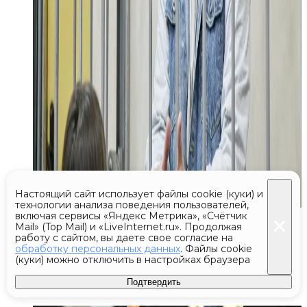
Настоящий сайт использует файлы cookie (куки) и
технологии анализа поведения пользователей,
включая сервисы «Яндекс Метрика», «Счётчик
Сегодня 04:25
Mail» (Top Mail) и «LiveInternet.ru». Продолжая
работу с сайтом, вы даете свое согласие на
Фотограф в США накачивал
обработку персональных данных
. Файлы cookie
(куки) можно отключить в настройках браузера
моделей наркотиками
и насиловал их
Подтвердить