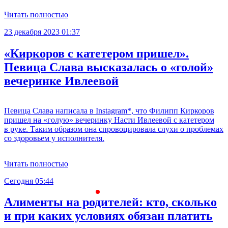
Читать полностью
23 декабря 2023 01:37
«Киркоров с катетером пришел».
Певица Слава высказалась о «голой»
вечеринке Ивлеевой
Певица Слава написала в Instagram*, что Филипп Киркоров
пришел на «голую» вечеринку Насти Ивлеевой с катетером
в руке. Таким образом она спровоцировала слухи о проблемах
со здоровьем у исполнителя.
Читать полностью
Сегодня 05:44
С
Алименты на родителей: кто, сколько
и при каких условиях обязан платить