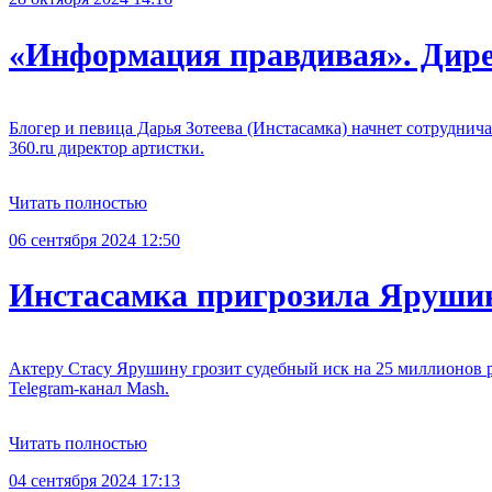
«Информация правдивая». Дире
Блогер и певица Дарья Зотеева (Инстасамка) начнет сотрудни
360.ru директор артистки.
Читать полностью
06 сентября 2024 12:50
Инстасамка пригрозила Ярушину
Актеру Стасу Ярушину грозит судебный иск на 25 миллионов р
Telegram-канал Mash.
Читать полностью
04 сентября 2024 17:13