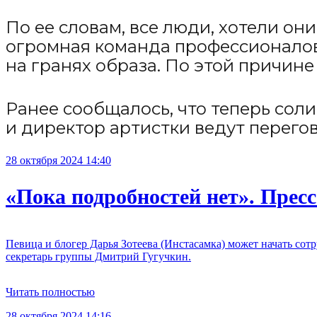
По ее словам, все люди, хотели он
огромная команда профессионалов,
на гранях образа. По этой причине 
Ранее сообщалось, что теперь сол
и директор артистки ведут перего
28 октября 2024 14:40
«Пока подробностей нет». Прес
Певица и блогер Дарья Зотеева (Инстасамка) может начать со
секретарь группы Дмитрий Гугучкин.
Читать полностью
28 октября 2024 14:16