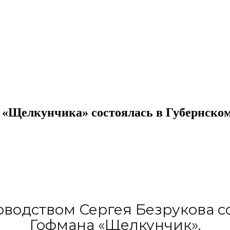
а «Щелкунчика» состоялась в Губернском
оводством Сергея Безрукова с
Гофмана «Щелкунчик».