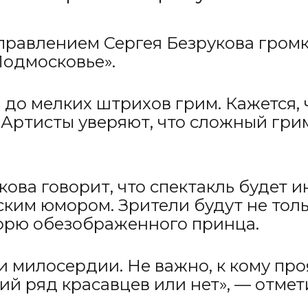
управлением Сергея Безрукова гром
Подмосковье».
до мелких штрихов грим. Кажется, ч
 Артисты уверяют, что сложный гри
ва говорит, что спектакль будет и
им юмором. Зрители будут не тольк
горю обезображенного принца.
 милосердии. Не важно, к кому проя
й ряд красавцев или нет», — отмет