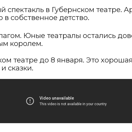
ий спектакль в Губернском театре. А
 в собственное детство.
агом. Юные театралы остались дово
ым королем.
ком театре до 8 января. Это хороша
и сказки.