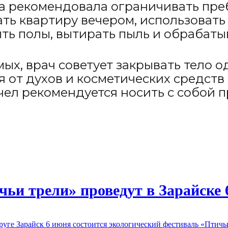
а рекомендовала ограничивать пре
ать квартиру вечером, использоват
ть полы, вытирать пыль и обрабатыв
мых, врач советует закрывать тело 
я от духов и косметических средст
пчел рекомендуется носить с собой
ьи трели» проведут в Зарайске 
круге Зарайск 6 июня состоится экологический фестиваль «Пти