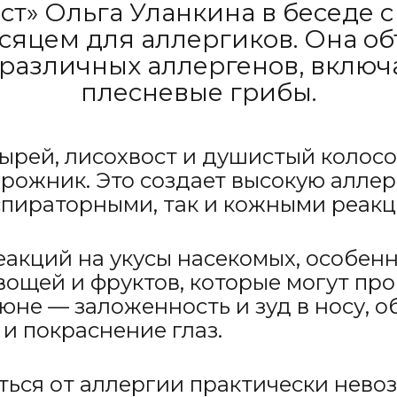
ст» Ольга Уланкина в беседе 
цем для аллергиков. Она объ
различных аллергенов, включ
плесневые грибы.
пырей, лисохвост и душистый колосо
орожник. Это создает высокую аллер
спираторными, так и кожными реакц
еакций на укусы насекомых, особенн
овощей и фруктов, которые могут п
юне — заложенность и зуд в носу, 
и покраснение глаз.
ться от аллергии практически нево