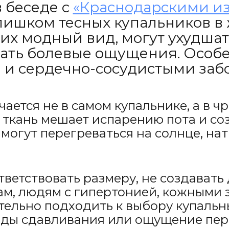
 беседе с
«Краснодарскими и
лишком тесных купальников в ж
 их модный вид, могут ухудш
вать болевые ощущения. Особе
м и сердечно-сосудистыми заб
ается не в самом купальнике, а в 
 ткань мешает испарению пота и со
могут перегреваться на солнце, на
ветствовать размеру, не создават
м, людям с гипертонией, кожными 
ельно подходить к выбору купальн
ды сдавливания или ощущение перег