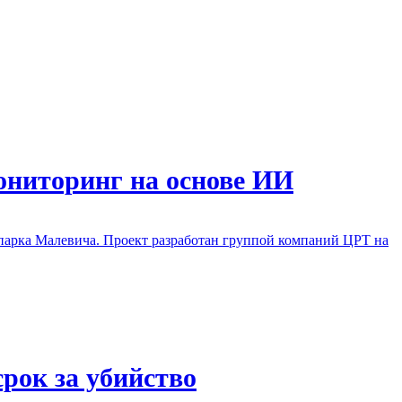
ониторинг на основе ИИ
парка Малевича. Проект разработан группой компаний ЦРТ на
рок за убийство