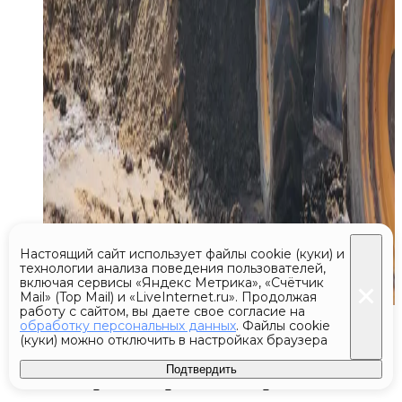
Настоящий сайт использует файлы cookie (куки) и
технологии анализа поведения пользователей,
включая сервисы «Яндекс Метрика», «Счётчик
Mail» (Top Mail) и «LiveInternet.ru». Продолжая
работу с сайтом, вы даете свое согласие на
Сегодня 11:20
обработку персональных данных
. Файлы cookie
(куки) можно отключить в настройках браузера
В Рязановском Доме культуры
Подтвердить
завершили ремонт первого этажа