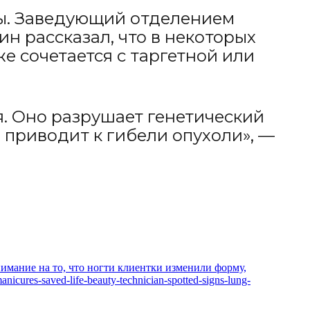
зы. Заведующий отделением
н рассказал, что в некоторых
е сочетается с таргетной или
. Оно разрушает генетический
е приводит к гибели опухоли», —
нимание на то, что ногти клиентки изменили форму,
cures-saved-life-beauty-technician-spotted-signs-lung-