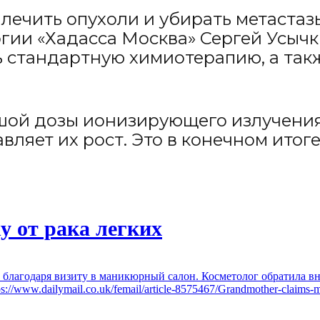
лечить опухоли и убирать метаста
гии «Хадасса Москва» Сергей Усычки
ь стандартную химиотерапию, а такж
ьшой дозы ионизирующего излучения
вляет их рост. Это в конечном итог
у от рака легких
а благодаря визиту в маникюрный салон. Косметолог обратила в
www.dailymail.co.uk/femail/article-8575467/Grandmother-claims-mani