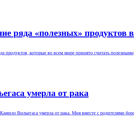
ние ряда «полезных» продуктов 
да продуктов, которые во всем мире принято считать полезными
егаса умерла от рака
амило Вильегаса умерла от рака. Мия вместе с родителями боро