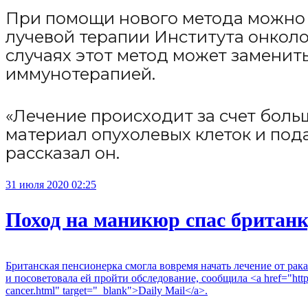
При помощи нового метода можно 
лучевой терапии Института онколо
случаях этот метод может заменит
иммунотерапией.
«Лечение происходит за счет бол
материал опухолевых клеток и пода
рассказал он.
31 июля 2020 02:25
Поход на маникюр спас британк
Британская пенсионерка смогла вовремя начать лечение от рак
и посоветовала ей пройти обследование, сообщила <a href="https://
cancer.html" target="_blank">Daily Mail</a>.