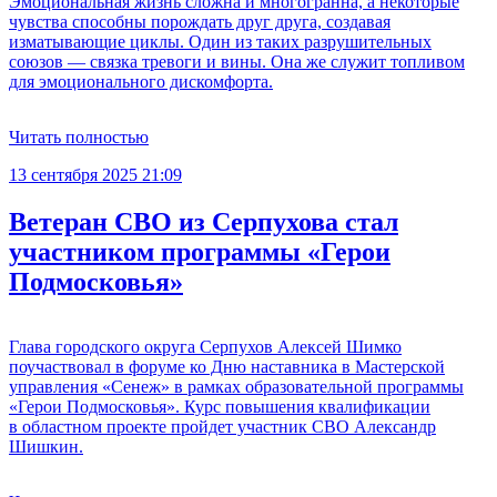
Эмоциональная жизнь сложна и многогранна, а некоторые
чувства способны порождать друг друга, создавая
изматывающие циклы. Один из таких разрушительных
союзов — связка тревоги и вины. Она же служит топливом
для эмоционального дискомфорта.
Читать полностью
13 сентября 2025 21:09
Ветеран СВО из Серпухова стал
участником программы «Герои
Подмосковья»
Глава городского округа Серпухов Алексей Шимко
поучаствовал в форуме ко Дню наставника в Мастерской
управления «Сенеж» в рамках образовательной программы
«Герои Подмосковья». Курс повышения квалификации
в областном проекте пройдет участник СВО Александр
Шишкин.