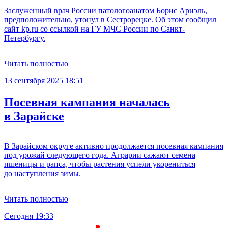
Заслуженный врач России патологоанатом Борис Ариэль,
предположительно, утонул в Сестрорецке. Об этом сообщил
сайт kp.ru со ссылкой на ГУ МЧС России по Санкт-
Петербургу.
Читать полностью
13 сентября 2025 18:51
Посевная кампания началась
в Зарайске
В Зарайском округе активно продолжается посевная кампания
под урожай следующего года. Аграрии сажают семена
пшеницы и рапса, чтобы растения успели укорениться
до наступления зимы.
Читать полностью
Сегодня 19:33
С