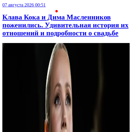
07 августа 2026 00:51
С
Клава Кока и Дима Масленников
поженились. Удивительная история их
отношений и подробности о свадьбе