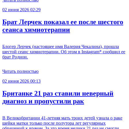
02 июня 2026 02:29
Брат Лерчек показал ее после шестого
сеанса химиотерапии
Блогер Лерчек (настоящее имя Валерия Чекалина), прошла
шестой сеанс химиотерапии. Об этом в Instagram* сообщил ее
брат Родион.
Читать полностью
02 июня 2026 00:13
Британке 21 раз ставили неверный
диагноз и пропустили рак
В Великобритании 41-летняя мать троих детей узнала о раке
шейки матки только после полутора лет регулярных
обращений к врачам. За это время медики 21 раз не смогли