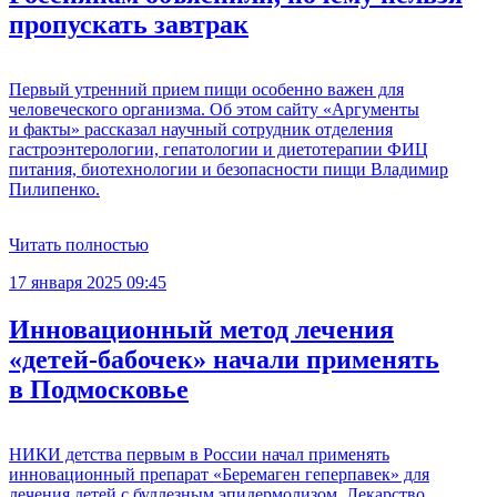
пропускать завтрак
Первый утренний прием пищи особенно важен для
человеческого организма. Об этом сайту «Аргументы
и факты» рассказал научный сотрудник отделения
гастроэнтерологии, гепатологии и диетотерапии ФИЦ
питания, биотехнологии и безопасности пищи Владимир
Пилипенко.
Читать полностью
17 января 2025 09:45
Инновационный метод лечения
«детей-бабочек» начали применять
в Подмосковье
НИКИ детства первым в России начал применять
инновационный препарат «Беремаген геперпавек» для
лечения детей с буллезным эпидермолизом. Лекарство