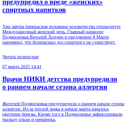
предупредил о вреде «женских»
спиртных напитков
Уже завтра прекрасная половина человечества отпразднует
Международный женский день. Главный нарколог
Подмосковья Виталий Холдин в преддверии 8 Марта
напомнил, что безопасных доз спиртного не существует.
Читать полностью
07 марта 2025 14:41
Врачи НИКИ детства предупредили
о раннем начале сезона аллергии
Жителей Подмосковья предупредили о раннем начале сезона
аллергии. Из-за теплой зимы в начале марта началось
цветение березы. Кроме того в Подмосковье зафиксировали
пыльцу ольхи и орешника.