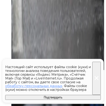
Настоящий сайт использует файлы cookie (куки) и
технологии анализа поведения пользователей,
Сегодня 22:22
включая сервисы «Яндекс Метрика», «Счётчик
Mail» (Top Mail) и «LiveInternet.ru». Продолжая
Против журналистки Катерины
работу с сайтом, вы даете свое согласие на
обработку персональных данных
. Файлы cookie
Гордеевой* возбудили уголовное
(куки) можно отключить в настройках браузера
дело о фейках о ВС РФ
Подтвердить