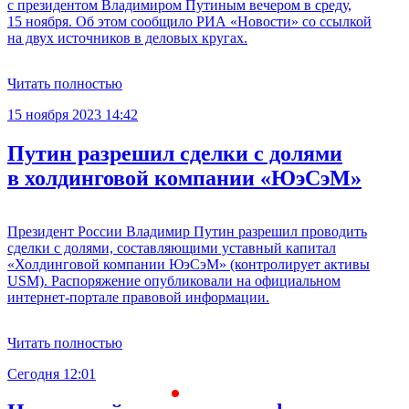
с президентом Владимиром Путиным вечером в среду,
15 ноября. Об этом сообщило РИА «Новости» со ссылкой
на двух источников в деловых кругах.
Читать полностью
15 ноября 2023 14:42
Путин разрешил сделки с долями
в холдинговой компании «ЮэСэМ»
Президент России Владимир Путин разрешил проводить
сделки с долями, составляющими уставный капитал
«Холдинговой компании ЮэСэМ» (контролирует активы
USM). Распоряжение опубликовали на официальном
интернет-портале правовой информации.
Читать полностью
Сегодня 12:01
С