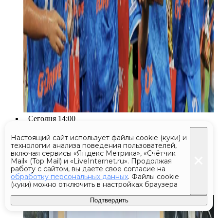
Сегодня 14:00
В Луховицах стартовала
Настоящий сайт использует файлы cookie (куки) и
технологии анализа поведения пользователей,
подготовка к выборам в
включая сервисы «Яндекс Метрика», «Счётчик
Mail» (Top Mail) и «LiveInternet.ru». Продолжая
Государственную и Московскую
работу с сайтом, вы даете свое согласие на
областную думы
обработку персональных данных
. Файлы cookie
(куки) можно отключить в настройках браузера
Подтвердить