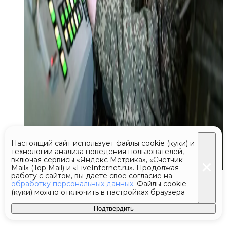
Настоящий сайт использует файлы cookie (куки) и
технологии анализа поведения пользователей,
включая сервисы «Яндекс Метрика», «Счётчик
Mail» (Top Mail) и «LiveInternet.ru». Продолжая
работу с сайтом, вы даете свое согласие на
Сегодня 10:47
обработку персональных данных
. Файлы cookie
(куки) можно отключить в настройках браузера
В Белгороде из-за атак ВСУ
Подтвердить
погибли трое мирных жителей