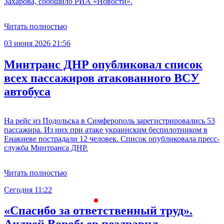
Захарова, сообщило РИА «Новости».
Читать полностью
03 июня 2026 21:56
Минтранс ДНР опубликовал список
всех пассажиров атакованного ВСУ
автобуса
На рейс из Подольска в Симферополь зарегистрировались 53
пассажира. Из них при атаке украинским беспилотником в
Енакиеве пострадали 12 человек. Список опубликовала пресс-
служба Минтранса ДНР.
Читать полностью
Сегодня 11:22
С
«Спасибо за ответственный труд».