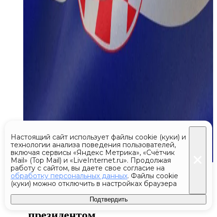
Настоящий сайт использует файлы cookie (куки) и
технологии анализа поведения пользователей,
включая сервисы «Яндекс Метрика», «Счётчик
Mail» (Top Mail) и «LiveInternet.ru». Продолжая
работу с сайтом, вы даете свое согласие на
Сегодня 19:40
обработку персональных данных
. Файлы cookie
(куки) можно отключить в настройках браузера
Экс-председатель Верховного суда
Венгрии согласился стать
Подтвердить
президентом