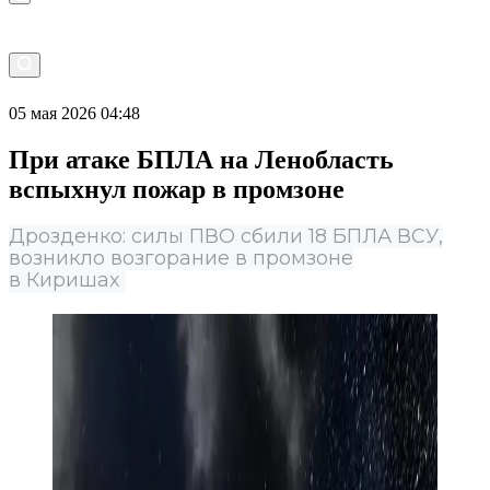
05 мая 2026 04:48
При атаке БПЛА на Ленобласть
вспыхнул пожар в промзоне
Дрозденко: силы ПВО сбили 18 БПЛА ВСУ,
возникло возгорание в промзоне
в Киришах