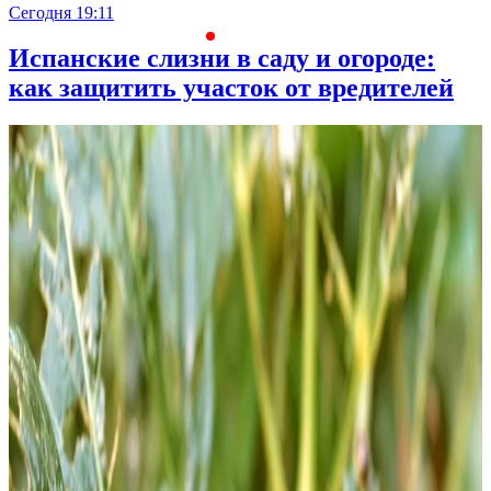
Сегодня 19:11
С
Испанские слизни в саду и огороде:
как защитить участок от вредителей