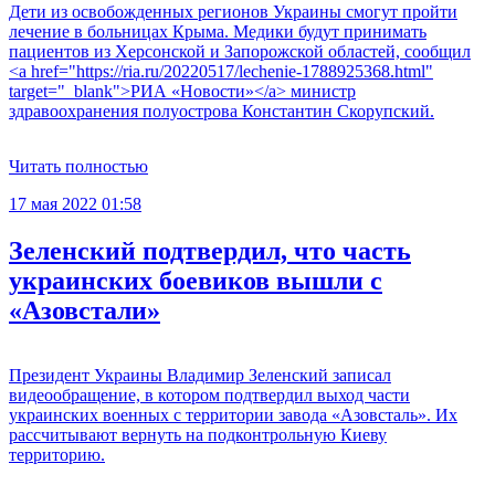
Дети из освобожденных регионов Украины смогут пройти
лечение в больницах Крыма. Медики будут принимать
пациентов из Херсонской и Запорожской областей, сообщил
<a href="https://ria.ru/20220517/lechenie-1788925368.html"
target="_blank">РИА «Новости»</a> министр
здравоохранения полуострова Константин Скорупский.
Читать полностью
17 мая 2022 01:58
Зеленский подтвердил, что часть
украинских боевиков вышли с
«Азовстали»
Президент Украины Владимир Зеленский записал
видеообращение, в котором подтвердил выход части
украинских военных с территории завода «Азовсталь». Их
рассчитывают вернуть на подконтрольную Киеву
территорию.