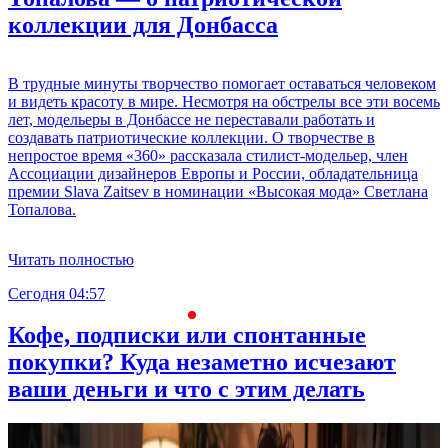
коллекции для Донбасса
В трудные минуты творчество помогает оставаться человеком
и видеть красоту в мире. Несмотря на обстрелы все эти восемь
лет, модельеры в Донбассе не переставали работать и
создавать патриотические коллекции. О творчестве в
непростое время «360» рассказала стилист-модельер, член
Ассоциации дизайнеров Европы и России, обладательница
премии Slava Zaitsev в номинации «Высокая мода» Светлана
Топалова.
Читать полностью
Сегодня 04:57
С
Кофе, подписки или спонтанные
покупки? Куда незаметно исчезают
ваши деньги и что с этим делать