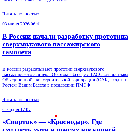
Читать полностью
03 июня 2026 06:41
В России начали разработку прототипа
сверхзвукового пассажирского
самолета
В России разрабатывают прототип сверхзвукового
пассажирского лайнера. Об этом в беседе с ТАСС заявил глава
Объединенной авиастроительной корпорации (ОАК, входит в
Ростех) Вадим Бадеха в преддверии ПМЭФ.
Читать полностью
Сегодня 17:07
С
«Спартак» — «Краснодар». Где
смотреть матч и почему москвичей