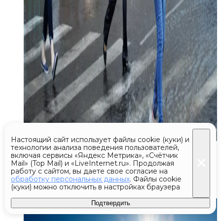
Настоящий сайт использует файлы cookie (куки) и
Сегодня 09:22
технологии анализа поведения пользователей,
включая сервисы «Яндекс Метрика», «Счётчик
Mail» (Top Mail) и «LiveInternet.ru». Продолжая
Силы ПВО уничтожили 97 БПЛА
работу с сайтом, вы даете свое согласие на
обработку персональных данных
. Файлы cookie
в Брянской области за сутки
(куки) можно отключить в настройках браузера
Подтвердить