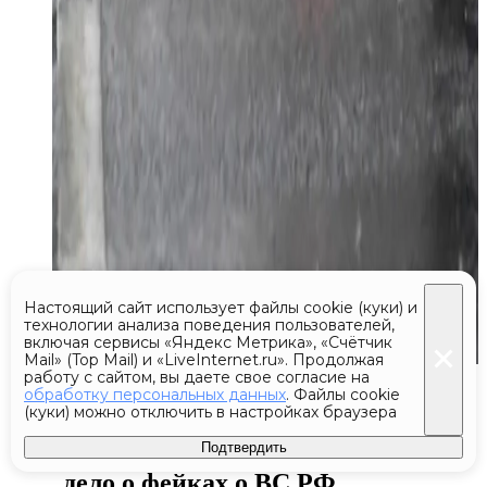
Настоящий сайт использует файлы cookie (куки) и
технологии анализа поведения пользователей,
включая сервисы «Яндекс Метрика», «Счётчик
Mail» (Top Mail) и «LiveInternet.ru». Продолжая
работу с сайтом, вы даете свое согласие на
Сегодня 22:22
обработку персональных данных
. Файлы cookie
(куки) можно отключить в настройках браузера
Против журналистки Катерины
Гордеевой* возбудили уголовное
Подтвердить
дело о фейках о ВС РФ