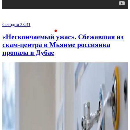
Сегодня 23:31
С
«Нескончаемый ужас». Сбежавшая из
скам-центра в Мьянме россиянка
пропала в Дубае