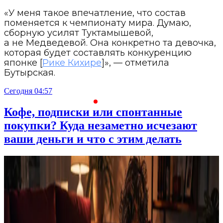
«У меня такое впечатление, что состав
поменяется к чемпионату мира. Думаю,
сборную усилят Туктамышевой,
а не Медведевой. Она конкретно та девочка,
которая будет составлять конкуренцию
японке [
Рике Кихире
]», — отметила
Бутырская.
Сегодня 04:57
С
Кофе, подписки или спонтанные
покупки? Куда незаметно исчезают
ваши деньги и что с этим делать