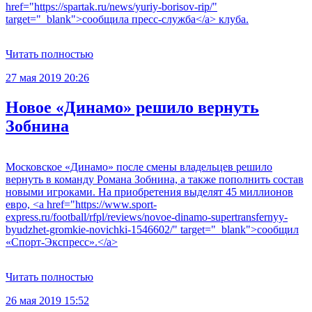
href="https://spartak.ru/news/yuriy-borisov-rip/"
target="_blank">сообщила пресс-служба</a> клуба.
Читать полностью
27 мая 2019 20:26
Новое «Динамо» решило вернуть
Зобнина
Московское «Динамо» после смены владельцев решило
вернуть в команду Романа Зобнина, а также пополнить состав
новыми игроками. На приобретения выделят 45 миллионов
евро, <a href="https://www.sport-
express.ru/football/rfpl/reviews/novoe-dinamo-supertransfernyy-
byudzhet-gromkie-novichki-1546602/" target="_blank">сообщил
«Спорт-Экспресс».</a>
Читать полностью
26 мая 2019 15:52