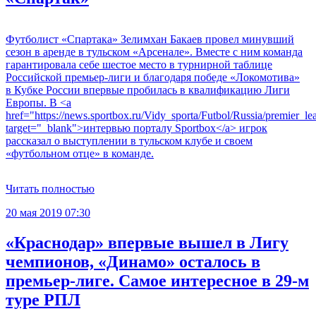
Футболист «Спартака» Зелимхан Бакаев провел минувший
сезон в аренде в тульском «Арсенале». Вместе с ним команда
гарантировала себе шестое место в турнирной таблице
Российской премьер-лиги и благодаря победе «Локомотива»
в Кубке России впервые пробилась в квалификацию Лиги
Европы. В <a
href="https://news.sportbox.ru/Vidy_sporta/Futbol/Russia/premie
target="_blank">интервью порталу Sportbox</a> игрок
рассказал о выступлении в тульском клубе и своем
«футбольном отце» в команде.
Читать полностью
20 мая 2019 07:30
«Краснодар» впервые вышел в Лигу
чемпионов, «Динамо» осталось в
премьер‐лиге. Самое интересное в 29‐м
туре РПЛ