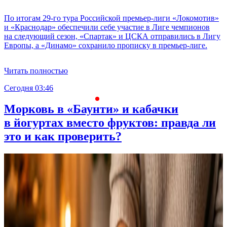
По итогам 29-го тура Российской премьер-лиги «Локомотив»
и «Краснодар» обеспечили себе участие в Лиге чемпионов
на следующий сезон, «Спартак» и ЦСКА отправились в Лигу
Европы, а «Динамо» сохранило прописку в премьер-лиге.
Читать полностью
Сегодня 03:46
С
Морковь в «Баунти» и кабачки
в йогуртах вместо фруктов: правда ли
это и как проверить?