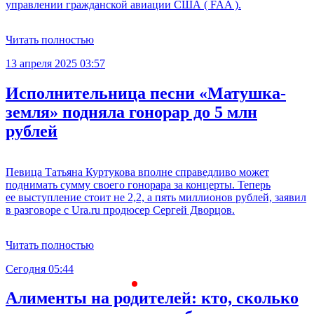
управлении гражданской авиации США ( FAA ).
Читать полностью
13 апреля 2025 03:57
Исполнительница песни «Матушка-
земля» подняла гонорар до 5 млн
рублей
Певица Татьяна Куртукова вполне справедливо может
поднимать сумму своего гонорара за концерты. Теперь
ее выступление стоит не 2,2, а пять миллионов рублей, заявил
в разговоре с Ura.ru продюсер Сергей Дворцов.
Читать полностью
Сегодня 05:44
С
Алименты на родителей: кто, сколько