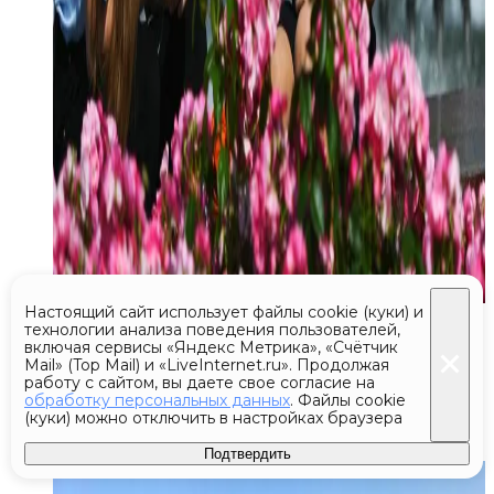
Настоящий сайт использует файлы cookie (куки) и
Сегодня 07:21
технологии анализа поведения пользователей,
включая сервисы «Яндекс Метрика», «Счётчик
Экипаж пропавшего
Mail» (Top Mail) и «LiveInternet.ru». Продолжая
работу с сайтом, вы даете свое согласие на
в Приангарье самолета
обработку персональных данных
. Файлы cookie
(куки) можно отключить в настройках браузера
вертолетом доставили в Бодайбо
Подтвердить