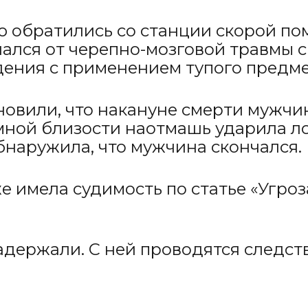
ю обратились со станции скорой по
ался от черепно-мозговой травмы 
дения с применением тупого предмет
новили, что накануне смерти мужчи
ной близости наотмашь ударила ло
бнаружила, что мужчина скончался.
е имела судимость по статье «Угро
держали. С ней проводятся следст