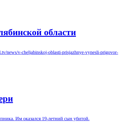
лябинской области
news/v-cheljabinskoj-oblasti-prisjazhnye-vynesli-prigovor-
ери
ника. Им оказался 19-летний сын убитой.