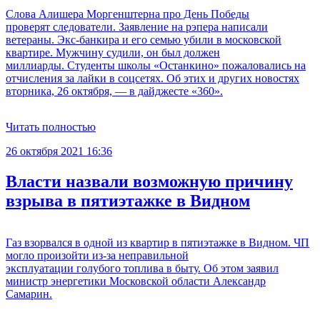
Слова Алишера Моргенштерна про День Победы
проверят следователи. Заявление на рэпера написали
ветераны. Экс-банкира и его семью убили в московской
квартире. Мужчину судили, он был должен
миллиарды. Студенты школы «Останкино» пожаловались на
отчисления за лайки в соцсетях. Об этих и других новостях
вторника, 26 октября, — в дайджесте «360».
Читать полностью
26 октября 2021 16:36
Власти назвали возможную причину
взрыва в пятиэтажке в Видном
Газ взорвался в одной из квартир в пятиэтажке в Видном. ЧП
могло произойти из-за неправильной
эксплуатации голубого топлива в быту. Об этом заявил
министр энергетики Московской области Александр
Самарин.