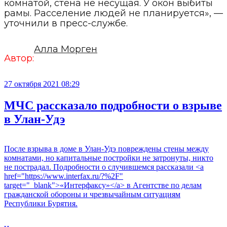
комнатой, стена не несущая. У окон выбиты
рамы. Расселение людей не планируется», —
уточнили в пресс-службе.
Алла Морген
Автор:
27 октября 2021 08:29
МЧС рассказало подробности о взрыве
в Улан-Удэ
После взрыва в доме в Улан-Удэ повреждены стены между
комнатами, но капитальные постройки не затронуты, никто
не пострадал. Подробности о случившемся рассказали <a
href="https://www.interfax.ru/?%2F"
target="_blank">«Интерфаксу»</a> в Агентстве по делам
гражданской обороны и чрезвычайным ситуациям
Республики Бурятия.