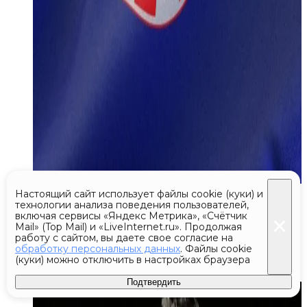
Сегодня 19:40
Настоящий сайт использует файлы cookie (куки) и
технологии анализа поведения пользователей,
включая сервисы «Яндекс Метрика», «Счётчик
Экс-председатель Верховного суда
Mail» (Top Mail) и «LiveInternet.ru». Продолжая
Венгрии согласился стать
работу с сайтом, вы даете свое согласие на
обработку персональных данных
. Файлы cookie
президентом
(куки) можно отключить в настройках браузера
Подтвердить