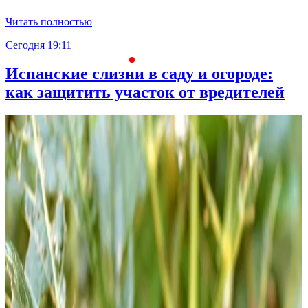
Читать полностью
Сегодня 19:11
С
Испанские слизни в саду и огороде:
как защитить участок от вредителей