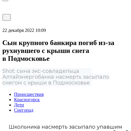
22 декабря 2022 10:09
Сын крупного банкира погиб из-за
рухнувшего с крыши снега
в Подмосковье
Shot: сына экс-совладельца
Алтайэнергобанка насмерть засыпало
снегом с крыши в Подмосковье
Происшествия
Красногорск
Дети
Снегопад
Школьника насмерть засыпало упавшим