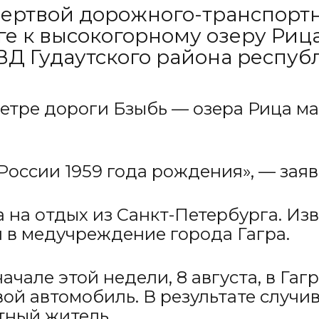
жертвой дорожного-транспорт
е к высокогорному озеру Риц
Д Гудаутского района респуб
лометре дороги Бзыбь — озера Рица 
 России 1959 года рождения», — зая
 на отдых из Санкт-Петербурга. Изв
 в медучреждение города Гагра.
чале этой недели, 8 августа, в Гаг
вой автомобиль. В результате случи
тный житель.