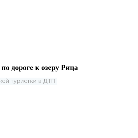
по дороге к озеру Рица
кой туристки в ДТП