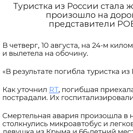
Туристка из России стала 
произошло на дорог
представители РОВ
В четверг, 10 августа, на 24-м ки
и вылетела на обочину.
«В результате погибла туристка из
Как уточнил
RT
, погибшая приехала
пострадали. Их госпитализировали
Смертельная авария произошла в на
столкнулись микроавтобус и легко
девушка из Крыма и 66-летний мес