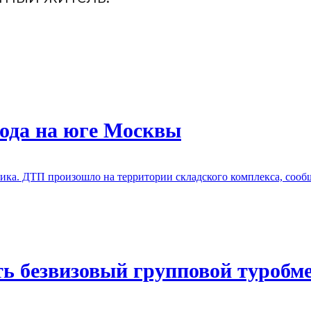
хода на юге Москвы
ка. ДТП произошло на территории складского комплекса, сообщ
ь безвизовый групповой туробм