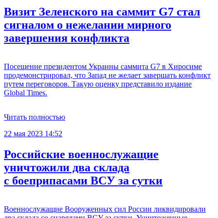
Визит Зеленского на саммит G7 стал
сигналом о нежелании мирного
завершения конфликта
Посещение президентом Украины саммита G7 в Хиросиме
продемонстрировал, что Запад не желает завершать конфликт
путем переговоров. Такую оценку представило издание
Global Times.
Читать полностью
22 мая 2023 14:52
Российские военнослужащие
уничтожили два склада
с боеприпасами ВСУ за сутки
Военнослужащие Вооруженных сил России ликвидировали
два склада со снарядами ВСУ за сутки. Уничтоженные