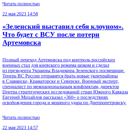
Читать полностью
22 мая 2023 14:58
«Зеленский выставил себя клоуном».
Что будет с ВСУ после потери
Артемовска
Полный переход Артемовска под контроль российских
военных стал для киевского режима шоком и сделал
из президента Украины Владимира Зеленского посмешище.
Теперь ВС России отправятся брать новые укрепрайоны
в Славянске, Краматорске и Северске. Военный эксперт,
специалист по межнациональным конфликтам, директор
Центра стратегических исследований стран Южного Кавказа
Евгений Михайлов рассказал «360» о последствиях
освобождения города и мощного удара по Днепропетровску.
Читать полностью
22 мая 2023 14:57