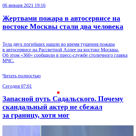
06 января 2021 19:16
Жертвами пожара в автосервисе на
востоке Москвы стали два человека
Тела двух погибших нашли во время тушения пожара
в автосервисе на Рассветной Аллее на востоке Москвы.
Об этом «360» сообщили в пресс-службе столичного главка
МЧС.
Читать полностью
Сегодня 07:01
С
Запасной путь Садальского. Почему
скандальный актер не сбежал
за границу, хотя мог