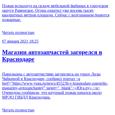
Пожар вспыхнул на складе мебельной фабрики в городском
округе Раменское. Огонь охватил уже восемь тысяч
квадратных метров площади. Сейчас с возгоранием борются
пожарные.
Читать полностью
07 января 2021 18:25
Магазин автозапчастей загорелся в
Краснодаре
Павильоны с автозапчастями загорелись на улице Лизы
Чайкиной в Краснодаре, сообщил портал <a
href="https://www.yuga.ru/news/455236-v-krasnodare-zagorelis-
magaziny-avtozapchastej/" target="_blank">«Юга.ру».</a>
Очевидцы сообщили, что крупный пожар начался около
МРЭО ГИБДД Краснодара.
Читать полностью