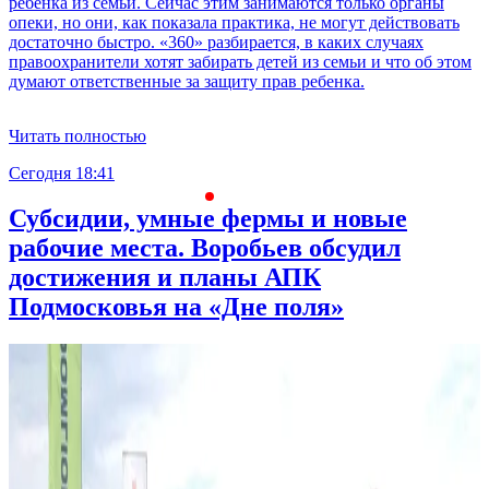
ребенка из семьи. Сейчас этим занимаются только органы
опеки, но они, как показала практика, не могут действовать
достаточно быстро. «360» разбирается, в каких случаях
правоохранители хотят забирать детей из семьи и что об этом
думают ответственные за защиту прав ребенка.
Читать полностью
Сегодня 18:41
С
Субсидии, умные фермы и новые
рабочие места. Воробьев обсудил
достижения и планы АПК
Подмосковья на «Дне поля»