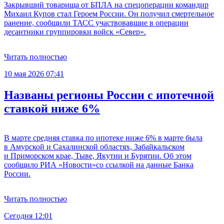
Закрывший товарища от БПЛА на спецоперации командир
Михаил Купов стал Героем России. Он получил смертельное
ранение, сообщили ТАСС участвовавшие в операции
десантники группировки войск «Север».
Читать полностью
10 мая 2026 07:41
Названы регионы России с ипотечной
ставкой ниже 6%
В марте средняя ставка по ипотеке ниже 6% в марте была
в Амурской и Сахалинской областях, Забайкальском
и Приморском крае, Тыве, Якутии и Бурятии. Об этом
сообщило РИА «Новости»со ссылкой на данные Банка
России.
Читать полностью
Сегодня 12:01
С