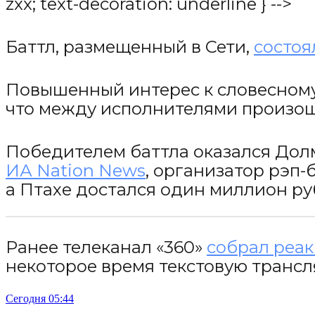
zxx; text-decoration: underline } -->
Баттл, размещенный в Сети,
состоя
Повышенный интерес к словесному 
что между исполнителями произоше
Победителем баттла оказался Долм
ИА Nation News
, организатор
рэп-
а Птахе достался один миллион ру
Ранее телеканал «360»
собрал реак
некоторое время текстовую трансл
Сегодня 05:44