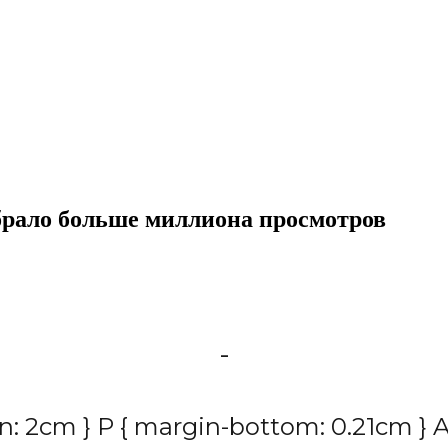
брало больше миллиона просмотров
-
n: 2cm } P { margin-bottom: 0.21cm } A