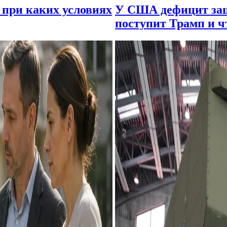
 при каких условиях
У США дефицит защ
поступит Трамп и ч