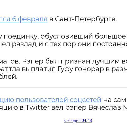
лся 6 февраля
в
Сант-Петербурге
.
поединку, обусловивший большое ч
л разлад и с тех пор они постоянн
атов. Рэпер был признан лучшим во
баттла
выплатил Гуфу гонорар в раз
блей.
цию пользователей соцсетей
на сам
яцию в Twitter вел рэпер Вячеслав 
Сегодня 04:48