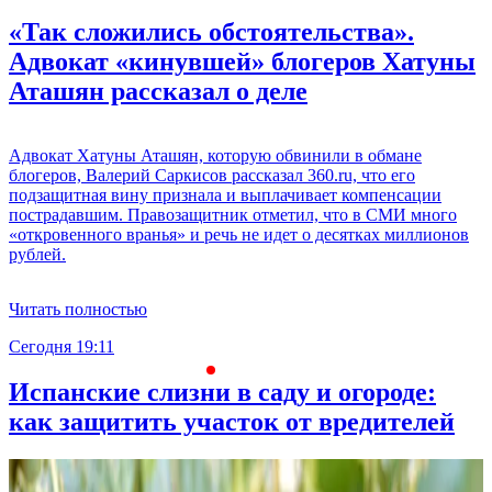
«Так сложились обстоятельства».
Адвокат «кинувшей» блогеров Хатуны
Аташян рассказал о деле
Адвокат Хатуны Аташян, которую обвинили в обмане
блогеров, Валерий Саркисов рассказал 360.ru, что его
подзащитная вину признала и выплачивает компенсации
пострадавшим. Правозащитник отметил, что в СМИ много
«откровенного вранья» и речь не идет о десятках миллионов
рублей.
Читать полностью
Сегодня 19:11
С
Испанские слизни в саду и огороде:
как защитить участок от вредителей