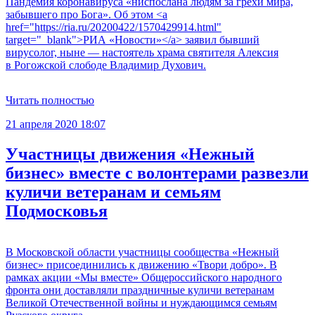
Пандемия коронавируса «ниспослана людям за грехи мира,
забывшего про Бога». Об этом <a
href="https://ria.ru/20200422/1570429914.html"
target="_blank">РИА «Новости»</a> заявил бывший
вирусолог, ныне — настоятель храма святителя Алексия
в Рогожской слободе Владимир Духович.
Читать полностью
21 апреля 2020 18:07
Участницы движения «Нежный
бизнес» вместе с волонтерами развезли
куличи ветеранам и семьям
Подмосковья
В Московской области участницы сообщества «Нежный
бизнес» присоединились к движению «Твори добро». В
рамках акции «Мы вместе» Общероссийского народного
фронта они доставляли праздничные куличи ветеранам
Великой Отечественной войны и нуждающимся семьям