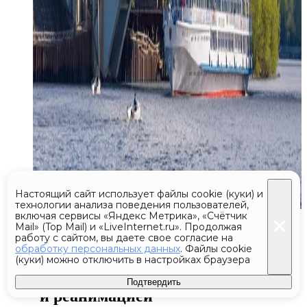
Настоящий сайт использует файлы cookie (куки) и
технологии анализа поведения пользователей,
включая сервисы «Яндекс Метрика», «Счётчик
Сегодня 19:25
Mail» (Top Mail) и «LiveInternet.ru». Продолжая
Эксклюзив
работу с сайтом, вы даете свое согласие на
обработку персональных данных
. Файлы cookie
Отдых у пруда в центре Москвы
(куки) можно отключить в настройках браузера
обернулся смертью
Подтвердить
и реанимацией