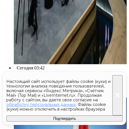
Сегодня 03:42
Артиллерийский снаряд нашли
Настоящий сайт использует файлы cookie (куки) и
технологии анализа поведения пользователей,
на пляже в Турции
включая сервисы «Яндекс Метрика», «Счётчик
Mail» (Top Mail) и «LiveInternet.ru». Продолжая
работу с сайтом, вы даете свое согласие на
обработку персональных данных
. Файлы cookie
(куки) можно отключить в настройках браузера
Подтвердить