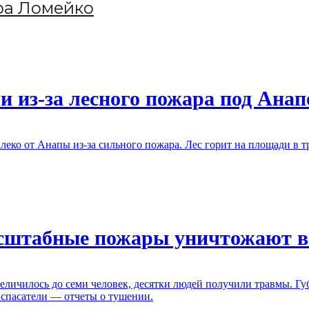
ра Ломейко
и из-за лесного пожара под Анап
еко от Анапы из-за сильного пожара. Лес горит на площади в тр
сштабные пожары уничтожают в
ичилось до семи человек, десятки людей получили травмы. Губ
 спасатели — отчеты о тушении.