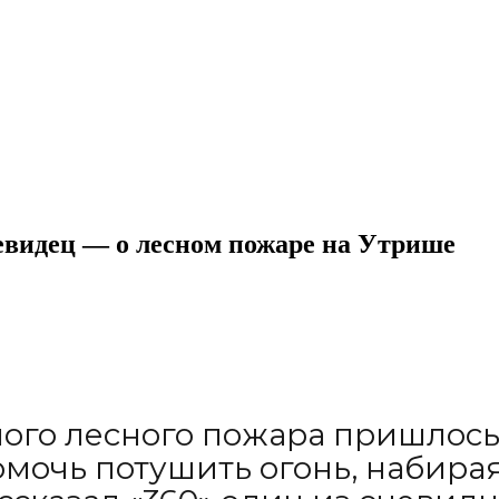
евидец — о лесном пожаре на Утрише
ого лесного пожара пришлось 
очь потушить огонь, набирая 