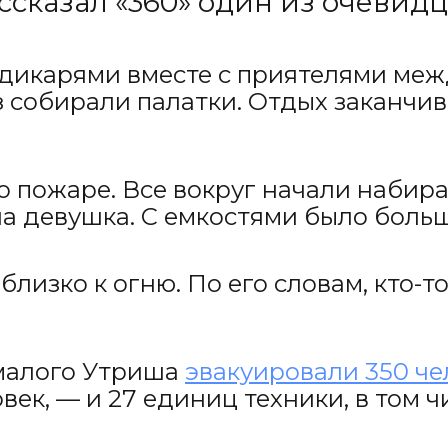
ссказал «360» один из очевидц
 дикарями вместе с приятелями ме
з собирали палатки. Отдых заканчив
о пожаре. Все вокруг начали набира
а девушка. С емкостями было больш
 близко к огню. По его словам, кто
 малого Утриша
эвакуировали 350 че
ек, — и 27 единиц техники, в том ч