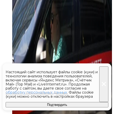
Настоящий сайт использует файлы cookie (куки) и
технологии анализа поведения пользователей,
включая сервисы «Яндекс Метрика», «Счётчик
Mail» (Top Mail) и «LiveInternet.ru». Продолжая
работу с сайтом, вы даете свое согласие на
обработку персональных данных
. Файлы cookie
(куки) можно отключить в настройках браузера
Подтвердить