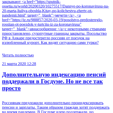
закрывают <a href="https://sputnik-
ossetia.ru/world/20200320/10275517/Dannye-po-koronavirusu-na-
20-marta-Italiya-oboshla-Kitay-po-kolichestvu-zhertv-ot-
pandemii.html" target="_blank">мечети</a>, <a
href="https://iz.ru/988857/2020-03-19/posolstvo-predostereglo-
rossiian-ot-poezdok-v-turtciiu-iz-za-koronavirusa"
target="_blank">авиасообщение </a>с некоторыми странами
приостановлено, сухопутные границы закрыты. Посольство
РФ в Анкаре предостерегло россиян от поездок на
излюбленный курорт. Как видят ситуацию сами турки?
Читать полностью
21 марта 2020 12:28
Дополнительную индексацию пенсий
поддержали в Госдуме. Но не все так
просто
Россиянам предложили дополнительно проиндексировать
пенсии и зарплаты. Таким образом граждан хотят поддержать
во время пандемии. В Госдуме идею поддержали, но