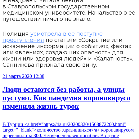
Минздрав и читала лекции
в Ставропольском государственном
медицинском университете. Начальство о ее
путешествии ничего не знало.
Полиция
усмотрела в ее поступке
преступления
по статьям «Сокрытие или
искажение информации о событиях, фактах
или явлениях, создающих опасность для
жизни или здоровья людей» и «Халатность».
Санникова признала свою вину.
21 марта 2020 12:38
Люди остаются без работы, а улицы
пустуют. Как пандемия коронавируса
изменила жизнь турок
В Турции <a href="https://ria.ru/20200320/1568872260.html"
target="_blank">количество заразившихся</a> коронавирусом
перевалило за 300. Четверо человек погибли. В стране