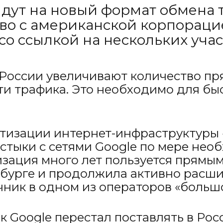
дут на новый формат обмена т
во с американской корпорацией
со ссылкой на нескольких уча
России увеличивают количество пря
и трафика. Это необходимо для быс
етизации интернет-инфраструктуры
стыки с сетями Google по мере нео
низация много лет пользуется прямы
бурге и продолжила активно расшир
чник в одном из операторов «больш
ак Google перестал поставлять в Р