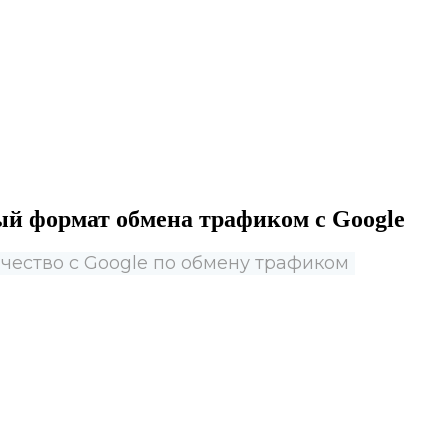
ый формат обмена трафиком с Google
чество с Google по обмену трафиком