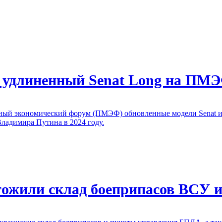
е удлиненный Senat Long на ПМ
ый экономический форум (ПМЭФ) обновленные модели Senat и Se
Владимира Путина в 2024 году.
тожили склад боеприпасов ВСУ 