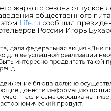
го жаркого сезона отпусков ле
заведения общественного пита
 этом
Life.ru
сообщил президен
отельеров России Игорь Бухар
та, дала федеральная акция «Дни п
нако для ее успешной реализации н
ыть интересно продвигать такой пр
тренд.
родвижение блюда должно осуществ
ющие донести информацию до широ
лучае — если сама окрошка на пиве
гастрономический продукт.