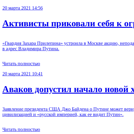
20 марта 2021 14:56
Активисты приковали себя к ог
«Гвардия Захара Прилепина» устроила в Москве акцию, непода
в адрес Владимира Путина.
Читать полностью
20 марта 2021 10:41
Аваков допустил начало новой 
Заявление президента США Джо Байдена о Путине может верну
цивилизацией и «русской империей, как ее видит Путин».
Читать полностью