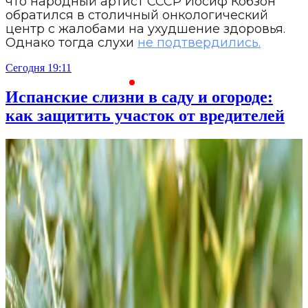
что народный артист СССР Иосиф Кобзон
обратился в столичный онкологический
центр с жалобами на ухудшение здоровья.
Однако тогда слухи
не подтвердились.
Сегодня 19:11
С
Испанские слизни в саду и огороде:
как защитить участок от вредителей