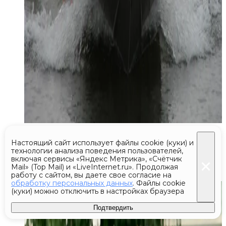
Сегодня 18:57
Настоящий сайт использует файлы cookie (куки) и
Открытая тренировка по самбо
технологии анализа поведения пользователей,
включая сервисы «Яндекс Метрика», «Счётчик
прошла в Можайске
Mail» (Top Mail) и «LiveInternet.ru». Продолжая
работу с сайтом, вы даете свое согласие на
обработку персональных данных
. Файлы cookie
(куки) можно отключить в настройках браузера
Подтвердить