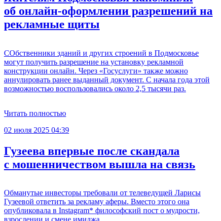
об онлайн-оформлении разрешений на
рекламные щиты
СОбственники зданий и других строений в Подмосковье
могут получить разрешение на установку рекламной
конструкции онлайн. Через «Госуслуги» также можно
аннулировать ранее выданный документ. С начала года этой
возможностью воспользовались около 2,5 тысячи раз.
Читать полностью
02 июля 2025 04:39
Гузеева впервые после скандала
с мошенничеством вышла на связь
Обманутые инвесторы требовали от телеведущей Ларисы
Гузеевой ответить за рекламу аферы. Вместо этого она
опубликовала в Instagram* философский пост о мудрости,
взрослении и смене имиджа.