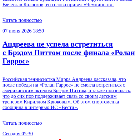
Вячеслав Колосков, его слова привел «Чемпионат».
Читать полностью
07 июня 2026 18:59
Андреева не успела встретиться
с Брэдом Питтом после финала «Ролан
Гаррос»
Российская теннисистка Мирра Андреева рассказала, что
после победы на «Ролан Гаррос» не смогла встретиться с
американским актером Брэдом Питтом, а также призналась,
что до сих пор поддерживает связь со своим детским
тренером Кириллом Крюковым. Об этом спортсменка
сообщила в интервью ИС «Вести».
Читать полностью
Сегодня 05:30
С