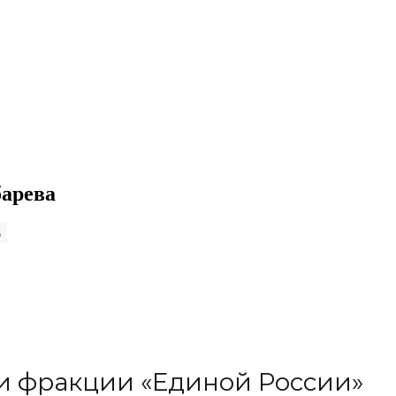
барева
в
 и фракции «Единой России»