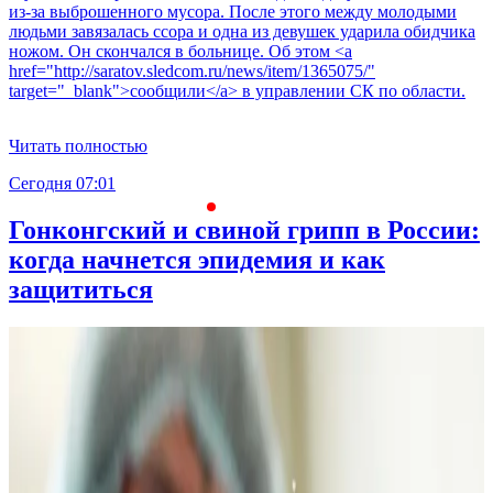
из-за выброшенного мусора. После этого между молодыми
людьми завязалась ссора и одна из девушек ударила обидчика
ножом. Он скончался в больнице. Об этом <a
href="http://saratov.sledcom.ru/news/item/1365075/"
target="_blank">сообщили</a> в управлении СК по области.
Читать полностью
Сегодня 07:01
С
Гонконгский и свиной грипп в России:
когда начнется эпидемия и как
защититься