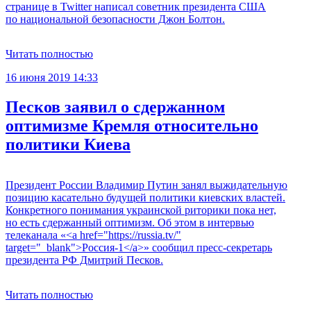
странице в Twitter написал советник президента США
по национальной безопасности Джон Болтон.
Читать полностью
16 июня 2019 14:33
Песков заявил о сдержанном
оптимизме Кремля относительно
политики Киева
Президент России Владимир Путин занял выжидательную
позицию касательно будущей политики киевских властей.
Конкретного понимания украинской риторики пока нет,
но есть сдержанный оптимизм. Об этом в интервью
телеканала «<a href="https://russia.tv/"
target="_blank">Россия-1</a>» сообщил пресс-секретарь
президента РФ Дмитрий Песков.
Читать полностью