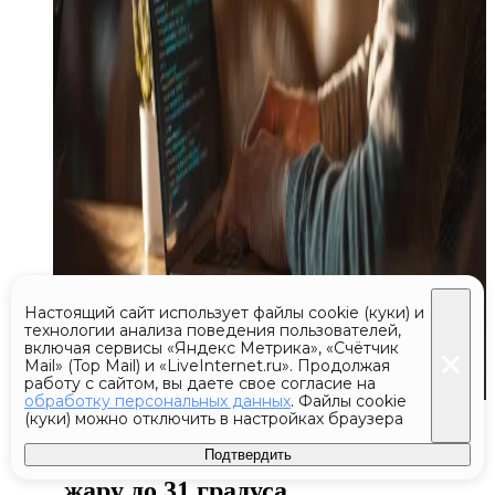
Настоящий сайт использует файлы cookie (куки) и
технологии анализа поведения пользователей,
включая сервисы «Яндекс Метрика», «Счётчик
Mail» (Top Mail) и «LiveInternet.ru». Продолжая
работу с сайтом, вы даете свое согласие на
обработку персональных данных
. Файлы cookie
Сегодня 07:38
(куки) можно отключить в настройках браузера
Подтвердить
Москвичам в четверг пообещали
жару до 31 градуса