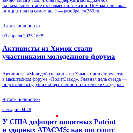
заключается в том, чтобы поддержать молодоженов
на начальном этапе их совместной жизни. Поможет ли такая
инициатива на самом деле — разобрался 360.ru.
Читать полностью
03 апреля 2025 16:39
Активисты из Химок стали
участниками молодежного форума
Активисты «Молодой гвардии» из Химок приняли участие
в масштабном форуме «ПолитЗавод». Главная цель съезда —
подготовить будущих общественно-политических лидеров.
Читать полностью
Сегодня 04:48
С
У США дефицит защитных Patriot
и ударных ATACMS: как поступит