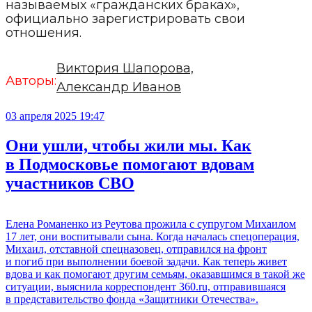
называемых «гражданских браках»,
официально зарегистрировать свои
отношения.
Виктория Шапорова,
Авторы:
Александр Иванов
03 апреля 2025 19:47
Они ушли, чтобы жили мы. Как
в Подмосковье помогают вдовам
участников СВО
Елена Романенко из Реутова прожила с супругом Михаилом
17 лет, они воспитывали сына. Когда началась спецоперация,
Михаил, отставной спецназовец, отправился на фронт
и погиб при выполнении боевой задачи. Как теперь живет
вдова и как помогают другим семьям, оказавшимся в такой же
ситуации, выяснила корреспондент 360.ru, отправившаяся
в представительство фонда «Защитники Отечества».