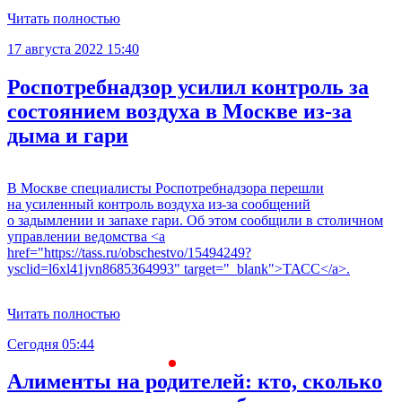
Читать полностью
17 августа 2022 15:40
Роспотребнадзор усилил контроль за
состоянием воздуха в Москве из-за
дыма и гари
В Москве специалисты Роспотребнадзора перешли
на усиленный контроль воздуха из-за сообщений
о задымлении и запахе гари. Об этом сообщили в столичном
управлении ведомства <a
href="https://tass.ru/obschestvo/15494249?
ysclid=l6xl41jvn8685364993" target="_blank">ТАСС</a>.
Читать полностью
Сегодня 05:44
С
Алименты на родителей: кто, сколько