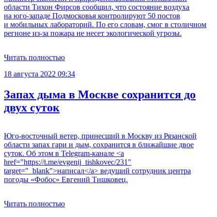
области Тихон Фирсов сообщил, что состояние воздуха
на юго-западе Подмосковья контролируют 50 постов
и мобильных лабораторий. По его словам, смог в столичном
регионе из-за пожара не несет экологической угрозы.
Читать полностью
18 августа 2022 09:34
Запах дыма в Москве сохранится до
двух суток
Юго-восточный ветер, принесший в Москву из Рязанской
области запах гари и дым, сохранится в ближайшие двое
суток. Об этом в Telegram-канале <a
href="https://t.me/evgenij_tishkovec/231"
target="_blank">написал</a> ведущий сотрудник центра
погоды «Фобос» Евгений Тишковец.
Читать полностью