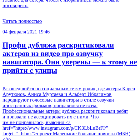
поговорить.
Читать полностью
04 февраля 2021 19:46
Профи дубляжа раскритиковали
актеров из видео про озвучку
навигатора. Они уверены — к этому не
прийти с улицы
Разошедшийся по социальным сетям ролик, где актеры Карен
Арутюнов, Аниса Муртаева и Альберт Ибрагимов
пародируют голосовые навигаторы в стиле озвучки
иностранных фильмов, понравился не всем.
Профессиональные актеры дубляжа раскритиковали ребят
и призвали не ассоциировать их с ними. Что
им не понравилось, выяснил <a
href="https://www.instagram.com/p/CK3LbLuBrFI/"
target="_blank">проект Маленькие большие новости (МБН)
</a>.