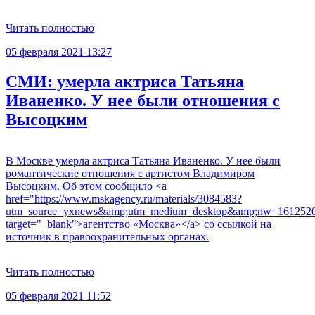
Читать полностью
05 февраля 2021 13:27
СМИ: умерла актриса Татьяна
Иваненко. У нее были отношения с
Высоцким
В Москве умерла актриса Татьяна Иваненко. У нее были
романтические отношения с артистом Владимиром
Высоцким. Об этом сообщило <a
href="https://www.mskagency.ru/materials/3084583?
utm_source=yxnews&amp;utm_medium=desktop&amp;nw=161252
target="_blank">агентство «Москва»</a> со ссылкой на
источник в правоохранительных органах.
Читать полностью
05 февраля 2021 11:52