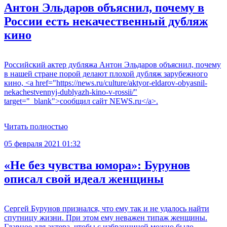
Антон Эльдаров объяснил, почему в
России есть некачественный дубляж
кино
Российский актер дубляжа Антон Эльдаров объяснил, почему
в нашей стране порой делают плохой дубляж зарубежного
кино, <a href="https://news.ru/culture/aktyor-eldarov-obyasnil-
nekachestvennyj-dublyazh-kino-v-rossii/"
target="_blank">сообщил сайт NEWS.ru</a>.
Читать полностью
05 февраля 2021 01:32
«Не без чувства юмора»: Бурунов
описал свой идеал женщины
Сергей Бурунов признался, что ему так и не удалось найти
спутницу жизни. При этом ему неважен типаж женщины.
Главное для актера, чтобы с избранницей можно было